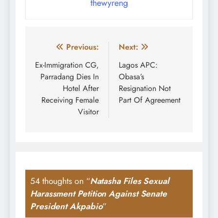
thewyreng
Post
Previous:
Next:
navigation
Ex-Immigration CG,
Lagos APC:
Parradang Dies In
Obasa’s
Hotel After
Resignation Not
Receiving Female
Part Of Agreement
Visitor
54 thoughts on “
Natasha Files Sexual
Harassment Petition Against Senate
President Akpabio
”