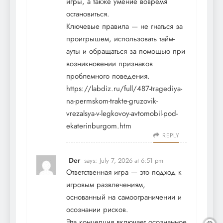
игры, а также умение вовремя
остановиться.
Ключевые правила — не гнаться за
проигрышем, использовать тайм-
ауты и обращаться за помощью при
возникновении признаков
проблемного поведения.
https://labdiz.ru/full/487-tragediya-
na-permskom-trakte-gruzovik-
vrezalsya-v-legkovoy-avtomobil-pod-
ekaterinburgom.htm
REPLY
Der
says:
July 7, 2026 at 6:51 pm
Ответственная игра — это подход к
игровым развлечениям,
основанный на самоограничении и
осознании рисков.
Эта концепция включает осознанное