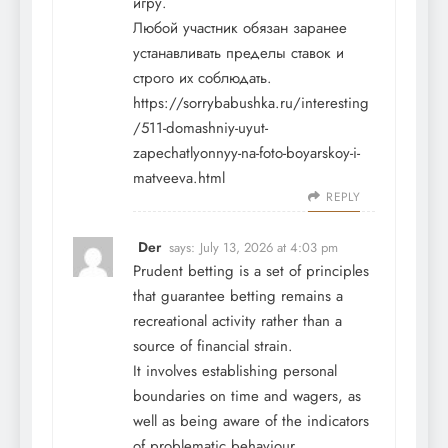
игру.
Любой участник обязан заранее
устанавливать пределы ставок и
строго их соблюдать.
https://sorrybabushka.ru/interesting
/511-domashniy-uyut-
zapechatlyonnyy-na-foto-boyarskoy-i-
matveeva.html
REPLY
Der
says:
July 13, 2026 at 4:03 pm
Prudent betting is a set of principles
that guarantee betting remains a
recreational activity rather than a
source of financial strain.
It involves establishing personal
boundaries on time and wagers, as
well as being aware of the indicators
of problematic behaviour.