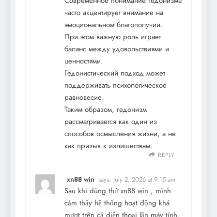
Современное понимание гедонизма
часто акцентирует внимание на
эмоциональном благополучии.
При этом важную роль играет
баланс между удовольствиями и
ценностями.
Гедонистический подход может
поддерживать психологическое
равновесие.
Таким образом, гедонизм
рассматривается как один из
способов осмысления жизни, а не
как призыв к излишествам.
REPLY
xn88 win
says:
July 2, 2026 at 9:15 am
Sau khi dùng thử xn88 win , mình
cảm thấy hệ thống hoạt động khá
mượt trên cả điện thoại lẫn máy tính.