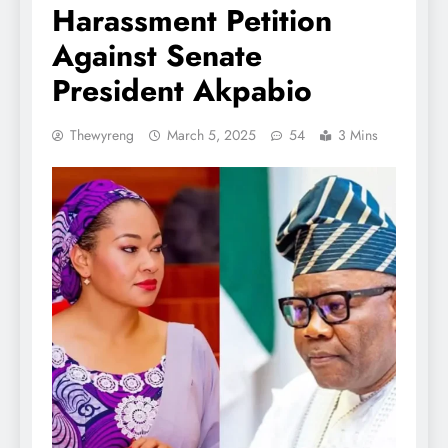
Harassment Petition
Against Senate
President Akpabio
Thewyreng
March 5, 2025
54
3 Mins