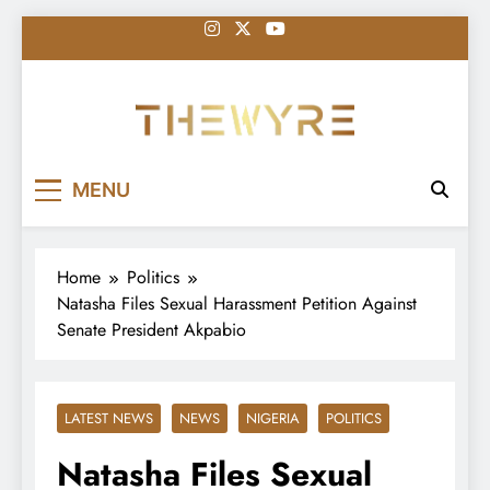
Skip
to
content
thewyreng.com
News
MENU
Home
Politics
Natasha Files Sexual Harassment Petition Against
Senate President Akpabio
LATEST NEWS
NEWS
NIGERIA
POLITICS
Natasha Files Sexual