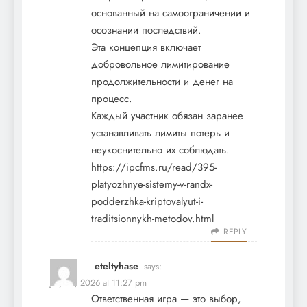
основанный на самоограничении и
осознании последствий.
Эта концепция включает
добровольное лимитирование
продолжительности и денег на
процесс.
Каждый участник обязан заранее
устанавливать лимиты потерь и
неукоснительно их соблюдать.
https://ipcfms.ru/read/395-
platyozhnye-sistemy-v-randx-
podderzhka-kriptovalyut-i-
traditsionnykh-metodov.html
REPLY
eteltyhase
says:
July 12, 2026 at 11:27 pm
Ответственная игра — это выбор,