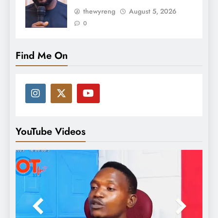
thewyreng
August 5, 2026
0
Find Me On
YouTube Videos