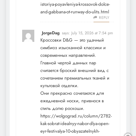
istoriya-poyavleniya-krossovok-dolce-
and-gabbana-ot-runway-do-ulits.html
REPLY
JorgeDag
says:
July 15, 2026 at 7:54 pm
Кроссовки D&G — это удачный
симбиоз изысканной классики и
современных направлений.
Главной чертой данных пар
считается броский внешний вид с
сочетанием премиальных тканей и
культовой отделки.
Они прекрасно сочетаются для
ежедневной носки, привнося в
стиль долю роскоши.
https://wolgograd.ru/column/2782-
kak-sobrat-idealnyy-nabor-dlya-open-
eyr-festivalya-10-obyazatelnykh-