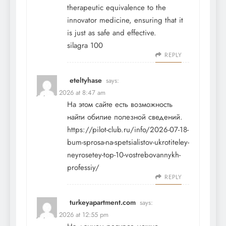
therapeutic equivalence to the
innovator medicine, ensuring that it
is just as safe and effective.
silagra 100
REPLY
eteltyhase
says:
July 21, 2026 at 8:47 am
На этом сайте есть возможность
найти обилие полезной сведений.
https://pilot-club.ru/info/2026-07-18-
bum-sprosa-na-spetsialistov-ukrotiteley-
neyrosetey-top-10-vostrebovannykh-
professiy/
REPLY
turkeyapartment.com
says:
July 21, 2026 at 12:55 pm