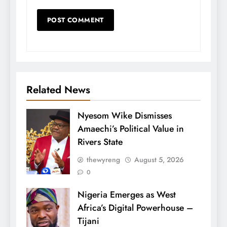
Related News
Nyesom Wike Dismisses
Amaechi’s Political Value in
Rivers State
thewyreng
August 5, 2026
0
Nigeria Emerges as West
Africa’s Digital Powerhouse –
Tijani