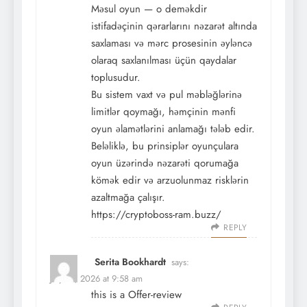
Məsul oyun — o deməkdir
istifadəçinin qərarlarını nəzarət altında
saxlaması və mərc prosesinin əyləncə
olaraq saxlanılması üçün qaydalar
toplusudur.
Bu sistem vaxt və pul məbləğlərinə
limitlər qoymağı, həmçinin mənfi
oyun əlamətlərini anlamağı tələb edir.
Beləliklə, bu prinsiplər oyunçulara
oyun üzərində nəzarəti qorumağa
kömək edir və arzuolunmaz risklərin
azaltmağa çalışır.
https://cryptoboss-ram.buzz/
REPLY
Serita Bookhardt
says:
July 31, 2026 at 9:58 am
this is a Offer-review