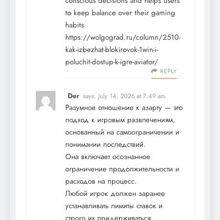
conscious decisions and helps users
to keep balance over their gaming
habits.
https://wolgograd.ru/column/2510-
kak-izbezhat-blokirovok-1win-i-
poluchit-dostup-k-igre-aviator/
REPLY
Der
says:
July 14, 2026 at 7:49 am
Разумное отношение к азарту — это
подход к игровым развлечениям,
основанный на самоограничении и
понимании последствий.
Она включает осознанное
ограничение продолжительности и
расходов на процесс.
Любой игрок должен заранее
устанавливать лимиты ставок и
строго их придерживаться.