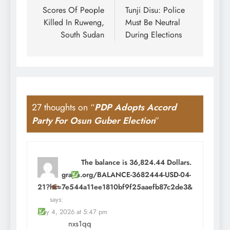
navigation
Scores Of People
Tunji Disu: Police
Killed In Ruweng,
Must Be Neutral
South Sudan
During Elections
27 thoughts on “
PDP Adopts Accord
Party For Osun Guber Election
”
The balance is 36,824.44 Dollars.
Get
graph.org/BALANCE-3682444-USD-04-
21?hs=7e544a11ee1810bf9f25aaefb87c2de3&
says:
May 4, 2026 at 5:47 pm
nxs1qq