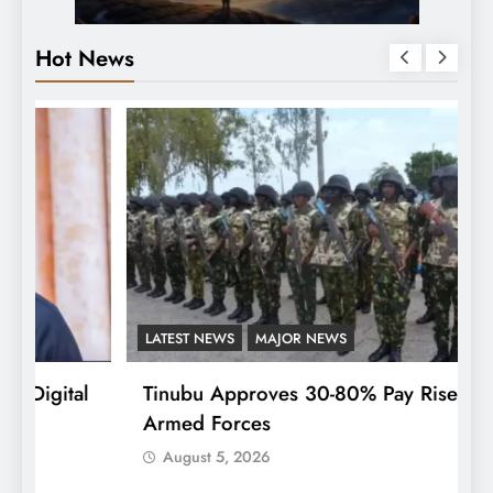
Hot News
LATEST NEWS
MAJOR NEWS
F
l
Tinubu Approves 30-80% Pay Rise For
W
Armed Forces
P
August 5, 2026