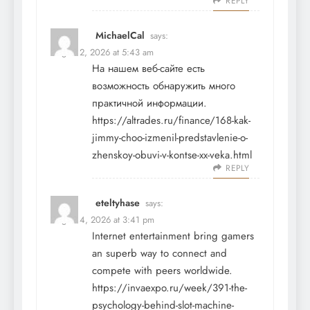
REPLY
MichaelCal
says:
August 2, 2026 at 5:43 am
На нашем веб-сайте есть
возможность обнаружить много
практичной информации.
https://altrades.ru/finance/168-kak-
jimmy-choo-izmenil-predstavlenie-o-
zhenskoy-obuvi-v-kontse-xx-veka.html
REPLY
eteltyhase
says:
August 4, 2026 at 3:41 pm
Internet entertainment bring gamers
an superb way to connect and
compete with peers worldwide.
https://invaexpo.ru/week/391-the-
psychology-behind-slot-machine-