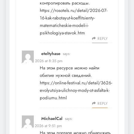
контролировать расходы.
https://rosotels.ru/detail/2026-07-
16-kak-rabotayut-koeffitsienty-
matematicheskie-modeli-i-
psikhologiya-stavok.htm
REPLY
eteltyhase
says:
July 18, 2026 at 8:35 pm
На этом ресурсе можно найти
обилие нужной сведений.
https://online-festival.ru/detail/3626-
evolyutsiya-ulichnoy-mody-ot-asfalta-k-
podiumu.html
REPLY
MichaelCal
says:
July 19, 2026 at 9:51 pm
На этом портале можно обнаружить