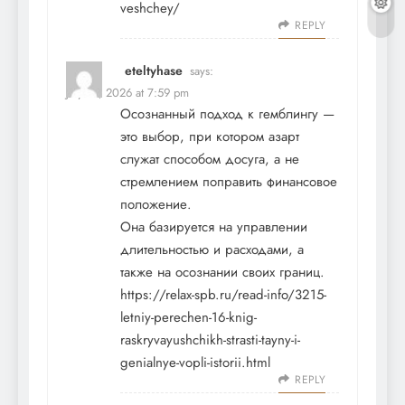
veshchey/
REPLY
eteltyhase
says:
July 15, 2026 at 7:59 pm
Осознанный подход к гемблингу —
это выбор, при котором азарт
служат способом досуга, а не
стремлением поправить финансовое
положение.
Она базируется на управлении
длительностью и расходами, а
также на осознании своих границ.
https://relax-spb.ru/read-info/3215-
letniy-perechen-16-knig-
raskryvayushchikh-strasti-tayny-i-
genialnye-vopli-istorii.html
REPLY