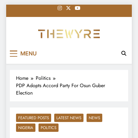
Skip
to
content
thewyreng.com
News
MENU
Home
Politics
PDP Adopts Accord Party For Osun Guber
Election
FEATURED POSTS
LATEST NEWS
NEWS
NIGERIA
POLITICS