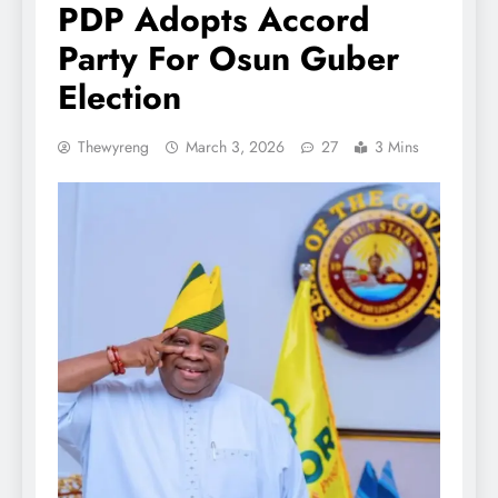
PDP Adopts Accord
Party For Osun Guber
Election
Thewyreng
March 3, 2026
27
3 Mins