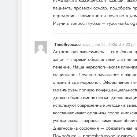
нуждается в медицинской помощи. Вызов
пациента, провести осмотр, подобрать пр
определить, возможно ли лечение в дома
Изучить вопрос глубже –
vyzov-narkolog
Timothyexace
says:
June 24, 2026 at 3:23 pm
Алкогольная зависимость — серьёзная п
запоя — первый обязательный этап лече
лечение. Наша наркологическая клиника
стационаре. Лечение начинается с очищ
опытный врач-нарколог. Эффективное ле
гарантируем полную конфиденциальност
должно быть комплексным: детоксикация
используют современные методики вывед
восстанавливают организм после интокс
учётом стажа, возраста, симптомов абсти
Диагностика состояния — обязательная ч
Подробнее –
pomoshch-vyvod-iz-zapoya