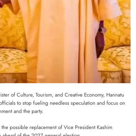
ster of Culture, Tourism, and Creative Economy, Hannatu
ficials to stop fueling needless speculation and focus on
LATEST NEWS
MAJOR NEWS
rnment and the party.
Nyesom Wike Dismisses Amaechi’s
the possible replacement of Vice President Kashim
Political Value in Rivers State
u ahead of the 2027 general election.