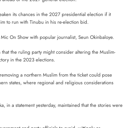
August 5, 2026
en its chances in the 2027 presidential election if it
m to run with Tinubu in his re-election bid.
 Mic On Show with popular journalist, Seun Okinbaloye.
hat the ruling party might consider altering the Muslim-
ctory in the 2023 elections.
 removing a northern Muslim from the ticket could pose
rthern states, where regional and religious considerations
ka, in a statement yesterday, maintained that the stories were
vernment and party officials to avoid, wittingly or