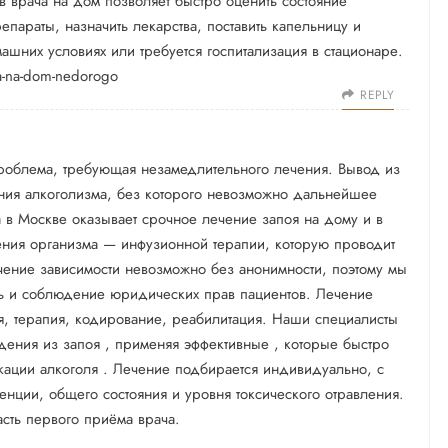
 врача на дом позволяет быстро оценить состояние
епараты, назначить лекарства, поставить капельницу и
шних условиях или требуется госпитализация в стационаре.
a-na-dom-nedorogo
REPLY
роблема, требующая незамедлительного лечения. Вывод из
ния алкоголизма, без которого невозможно дальнейшее
 в Москве оказывает срочное лечение запоя на дому и в
ения организма — инфузионной терапии, которую проводит
чение зависимости невозможно без анонимности, поэтому мы
ь и соблюдение юридических прав пациентов. Лечение
, терапия, кодирование, реабилитация. Наши специалисты
ения из запоя , применяя эффективные , которые быстро
икации алкоголя . Лечение подбирается индивидуально, с
ненции, общего состояния и уровня токсического отравления.
асть первого приёма врача.