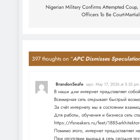
navigation
Nigerian Military Confirms Attempted Coup,
Officers To Be Court-Martia
397 thoughts on “
APC Dismisses Speculation
BrandonSeafe
says:
May 17, 2026 at 5:32 pm
В наши дни интернет представляет собо
Всемирная сеть открывает быстрый возм
За счёт интернету мы в состоянии взаим
Для работы, обучения и бизнеса сеть ста
https://rfsneakers.ru/feet/1885-arkhitektor
Помимо этого, интернет предоставляет н
При отсутствии выхода в сеть сегодня т