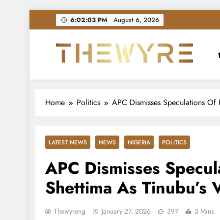
Skip
6:02:05 PM
August 6, 2026
to
content
thewyreng.com
News
Home
Politics
APC Dismisses Speculations Of 
LATEST NEWS
NEWS
NIGERIA
POLITICS
APC Dismisses Specula
Shettima As Tinubu’s 
Thewyreng
January 27, 2026
397
3 Mins