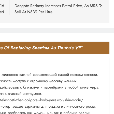
 16
Dangote Refinery Increases Petrol Price, As MRS To
led
Sell At N839 Per Litre
s Of Replacing Shettima As Tinubu’s VP
”
й жизненно важной составляющей нашей повседневности.
ожность доступа к огромному массиву данных.
одействовать с близкими и партнёрами в любой точке мира.
ла в главный инструмент.
-telesnosti-zhan-pol-gote-i-kody-perekroivshie-modu/
еисчерпаемые варианты для отдыха и личностного роста.
рудно вообразить как домашние, так и рабочие задачи.