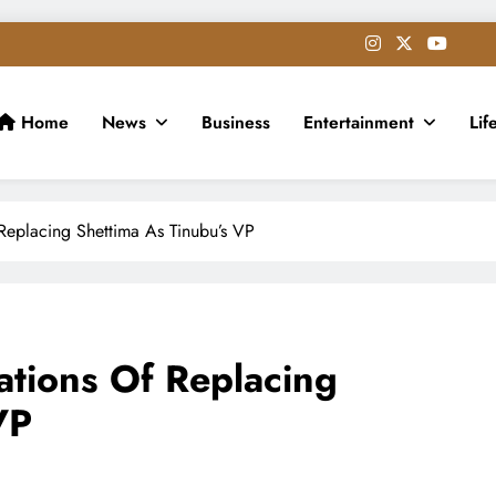
Home
News
Business
Entertainment
Lif
Replacing Shettima As Tinubu’s VP
tions Of Replacing
VP