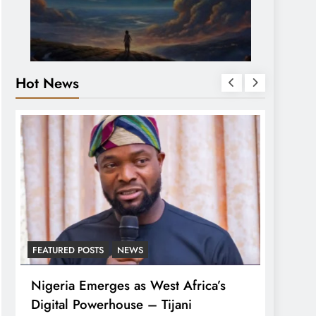
Hot News
FEATURED POSTS
NEWS
LATEST
Nigeria Emerges as West Africa’s
Tinub
Digital Powerhouse – Tijani
For A