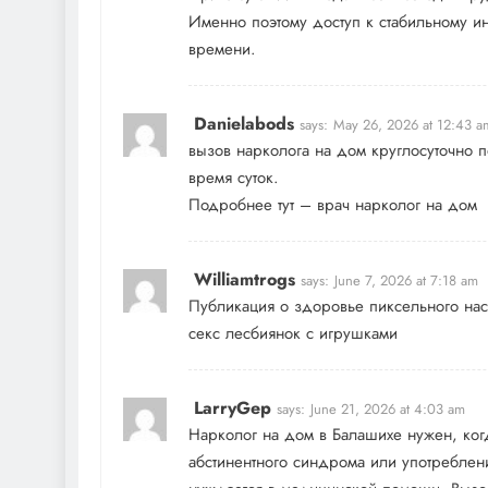
Именно поэтому доступ к стабильному ин
времени.
Danielabods
says:
May 26, 2026 at 12:43 a
вызов нарколога на дом круглосуточно 
время суток.
Подробнее тут –
врач нарколог на дом
Williamtrogs
says:
June 7, 2026 at 7:18 am
Публикация о здоровье пиксельного на
секс лесбиянок с игрушками
LarryGep
says:
June 21, 2026 at 4:03 am
Нарколог на дом в Балашихе нужен, когд
абстинентного синдрома или употреблени